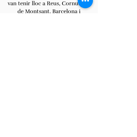
van tenir lloc a Reus, Cornudella
de Montsant, Barcelona i
Tarragona un seguit d’actes,
taules rodones i exposicions,
que ens van donar les claus per
entendre la seva prolífica
trajectòria.
A mida que s’apropin noves
convocatòries i exposicions, ho
anirem informant
a través de l'Agenda
Dossier de premsa